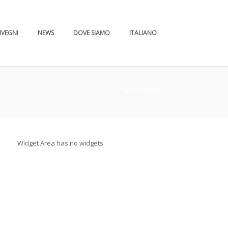
VEGNI
NEWS
DOVE SIAMO
ITALIANO
HOME
/
CONVEGNI
/ MONTEVERDI
Widget Area has no widgets.