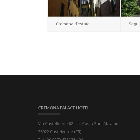
Cremona d’estate
Segui
CREMONA PALACE HOTEL
Via Castelleone 62 | fr. Costa Sant’Abramo
26022 Castelverde (CR)
Tel +39 0372 471374 / 96