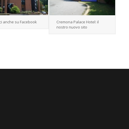
ci anche su Facebook
Cremona Palace Hotel: il
nostro nuovo sito